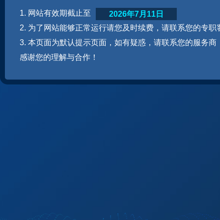
1. 网站有效期截止至
2026年7月11日
2. 为了网站能够正常运行请您及时续费，请联系您的专职
3. 本页面为默认提示页面，如有疑惑，请联系您的服务商
感谢您的理解与合作！